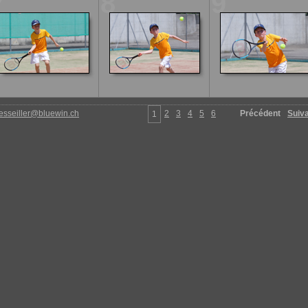
7
8
9
esseiller@bluewin.ch
2
3
4
5
6
Précédent
Suiv
1