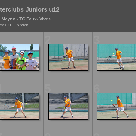
nterclubs Juniors u12
 Meyrin - TC Eaux- Vives
tos J-R. Zbinden
1
2
3
4
5
6