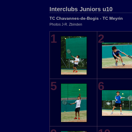
Interclubs Juniors u10
TC Chavannes-de-Bogis - TC Meyrin
Photos J-R. Zbinden
1
2
5
6