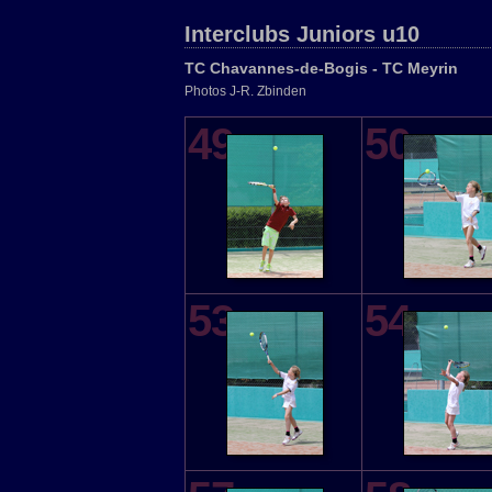
Interclubs Juniors u10
TC Chavannes-de-Bogis - TC Meyrin
Photos J-R. Zbinden
49
50
53
54