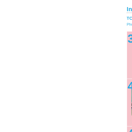
I
TC
Pho