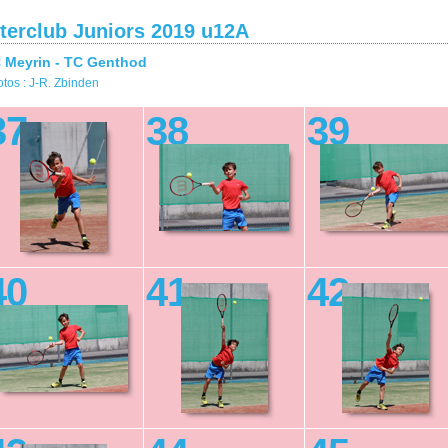
nterclub Juniors 2019 u12A
 Meyrin - TC Genthod
tos : J-R. Zbinden
37
38
39
40
41
42