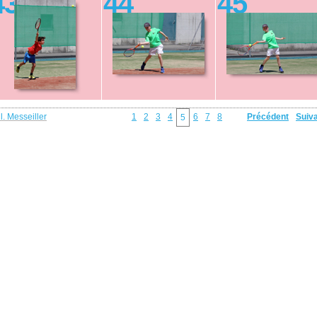
43
44
45
l. Messeiller
1
2
3
4
6
7
8
Précédent
Suiv
5