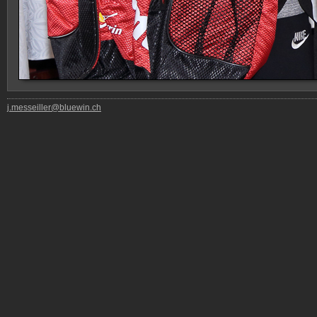
j.messeiller@bluewin.ch