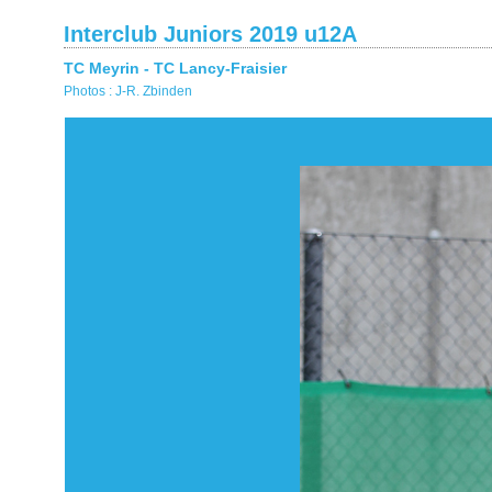
Interclub Juniors 2019 u12A
TC Meyrin - TC Lancy-Fraisier
Photos : J-R. Zbinden