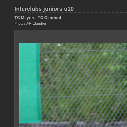
Interclubs juniors u10
TC Meyrin - TC Genthod
Photos J-R. Zbinden