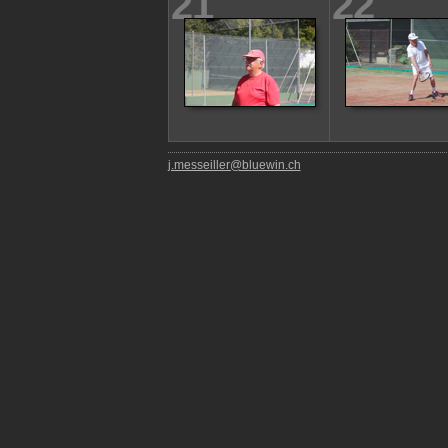
21
22
j.messeiller@bluewin.ch