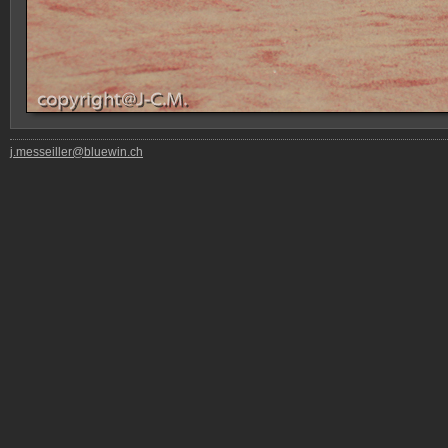
j.messeiller@bluewin.ch