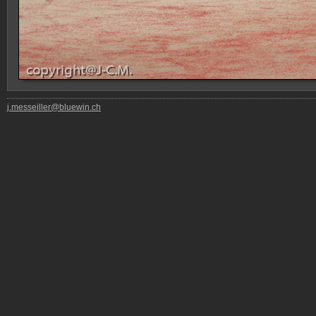
j.messeiller@bluewin.ch